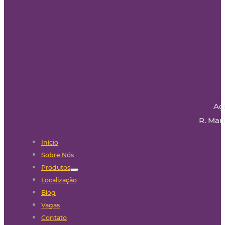
Aç
R. Mari
Início
Sobre Nós
Produtos
Localização
Blog
Vagas
Contato