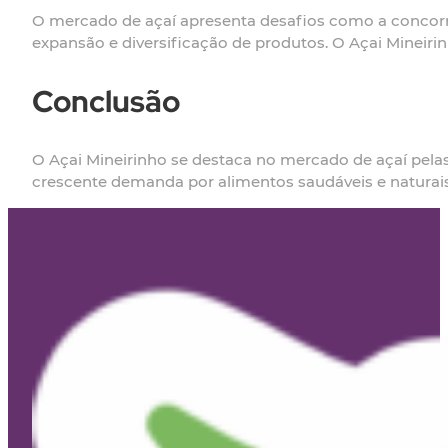
O mercado de açaí apresenta desafios como a concorr
expansão e diversificação de produtos. O Açai Mineiri
Conclusão
O Açai Mineirinho se destaca no mercado de açaí pela
crescente demanda por alimentos saudáveis e naturai