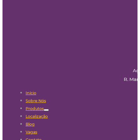
Aç
R. Mari
Início
Sobre Nós
Produtos
Localização
Blog
Vagas
Contato