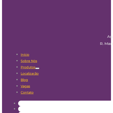
Aç
R. Mari
Início
Sobre Nós
Produtos
Localização
Blog
Vagas
Contato