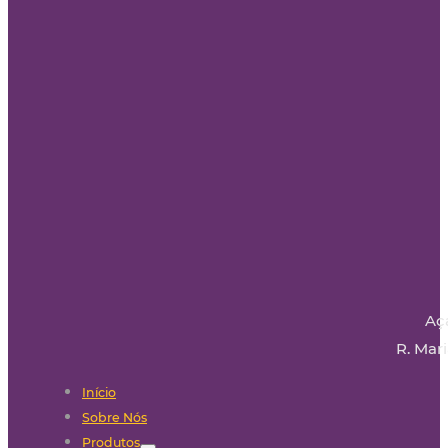
Aç
R. Mari
Início
Sobre Nós
Produtos