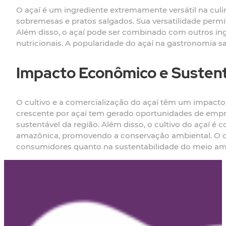
O açaí é um ingrediente extremamente versátil na cul
sobremesas e pratos salgados. Sua versatilidade permit
Além disso, o açaí pode ser combinado com outros ing
nutricionais. A popularidade do açaí na gastronomia 
Impacto Econômico e Sustent
O cultivo e a comercialização do açaí têm um impact
crescente por açaí tem gerado oportunidades de empr
sustentável da região. Além disso, o cultivo do açaí é 
amazônica, promovendo a conservação ambiental. O co
consumidores quanto na sustentabilidade do meio am