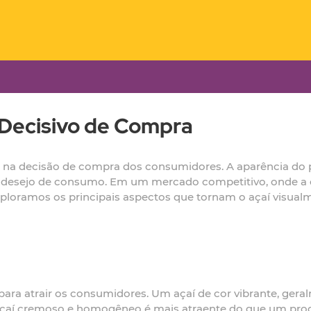
r Decisivo de Compra
l na decisão de compra dos consumidores. A aparência do 
o desejo de consumo. Em um mercado competitivo, onde a of
, exploramos os principais aspectos que tornam o açaí visua
para atrair os consumidores. Um açaí de cor vibrante, gera
 açaí cremoso e homogêneo é mais atraente do que um prod