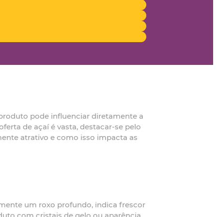
produto pode influenciar diretamente a
erta de açaí é vasta, destacar-se pelo
lmente atrativo e como isso impacta as
lmente um roxo profundo, indica frescor
uto com cristais de gelo ou aparência