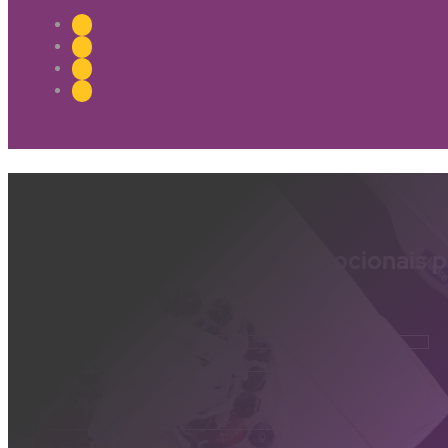
Como Criar Pacotes Promocionais pa
Frozen
Saúde e Bem-estar