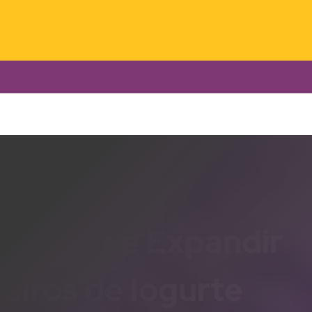
 Manter e Expandir
eiros de Iogurte