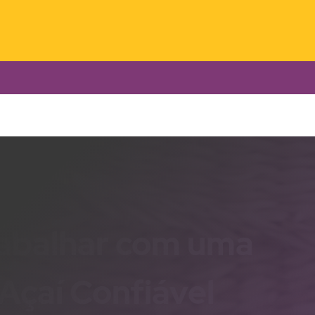
abalhar com uma
 Açaí Confiável