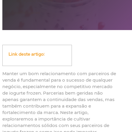
13 de agosto de 2024
0 comentários
Link deste artigo:
Manter um bom relacionamento com parceiros de
venda é fundamental para o sucesso de qualquer
negócio, especialmente no competitivo mercado
de iogurte frozen. Parcerias bem geridas não
apenas garantem a continuidade das vendas, mas
também contribuem para a expansão e
fortalecimento da marca. Neste artigo,
exploraremos a importância de cultivar
relacionamentos sólidos com seus parceiros de
iogurte frozen e como isso pode impactar