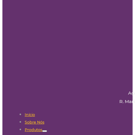
Aç
R. Mari
Início
Sobre Nós
Produtos