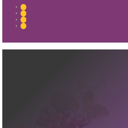
A Importância de um Bom Relaciona
Frozen
Saúde e Bem-estar